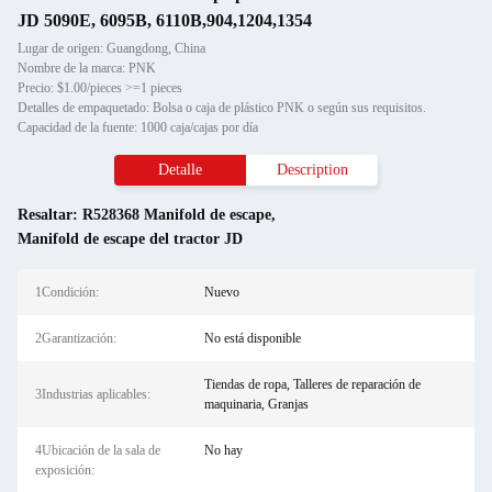
JD 5090E, 6095B, 6110B,904,1204,1354
Lugar de origen: Guangdong, China
Nombre de la marca: PNK
Precio: $1.00/pieces >=1 pieces
Detalles de empaquetado: Bolsa o caja de plástico PNK o según sus requisitos.
Capacidad de la fuente: 1000 caja/cajas por día
Detalle
Description
Resaltar:
R528368 Manifold de escape
,
Manifold de escape del tractor JD
1Condición:
Nuevo
2Garantización:
No está disponible
Tiendas de ropa, Talleres de reparación de
3Industrias aplicables:
maquinaria, Granjas
4Ubicación de la sala de
No hay
exposición: