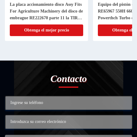
La placa accionamiento disco Assy Fits
Equipo del pistón d
For Agriculture Machinery del disco de
RE65967 550H 6603 
embrague RE222670 parte 11 la TIRA
Powerthch Turbo del 
de la pulgada 20
del cilindro del pistó
Obtenga el mejor precio
Obtenga el m
Contacto