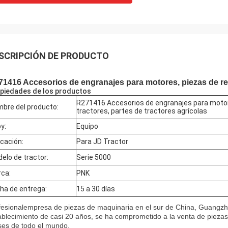
SCRIPCIÓN DE PRODUCTO
1416 Accesorios de engranajes para motores, piezas de rep
piedades de los productos
R271416 Accesorios de engranajes para motor
bre del producto:
tractores, partes de tractores agrícolas
y:
Equipo
icación:
Para JD Tractor
elo de tractor:
Serie 5000
ca:
PNK
ha de entrega:
15 a 30 días
fesional
empresa de piezas de maquinaria en el sur de China, Guangzh
ablecimiento de casi 20 años, se ha comprometido a la venta de piezas
ses de todo el mundo.