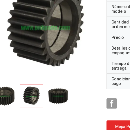
Número 
modelo
Cantidad
orden mí
Precio
Detalles 
empaque
Tiempo d
entrega
Condicio
pago
Mejor P