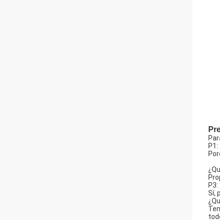
Pr
Par
P1:
Por
¿Qu
Pro
P3:
Sí,
¿Qu
Ten
tod