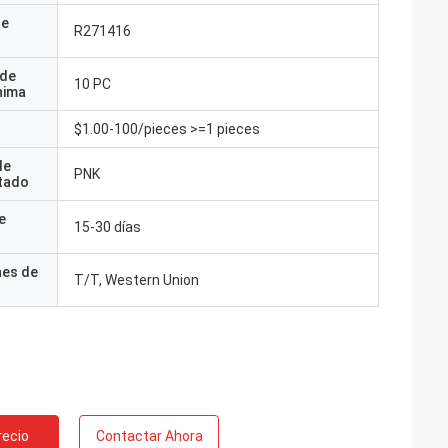
de
R271416
 de
10 PC
nima
$1.00-100/pieces >=1 pieces
de
PNK
tado
e
15-30 días
nes de
T/T, Western Union
recio
Contactar Ahora