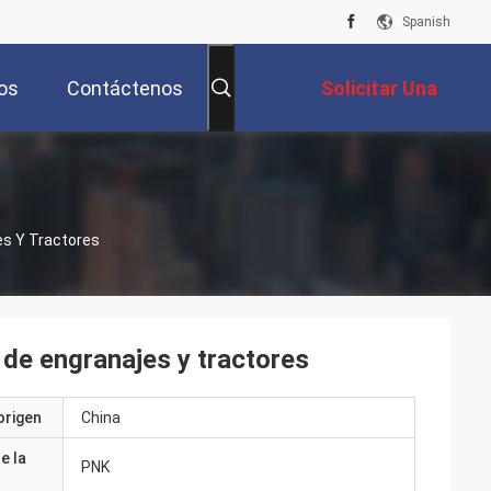
Spanish
os
Contáctenos
Solicitar Una
Cotización
s Y Tractores
de engranajes y tractores
origen
China
e la
PNK