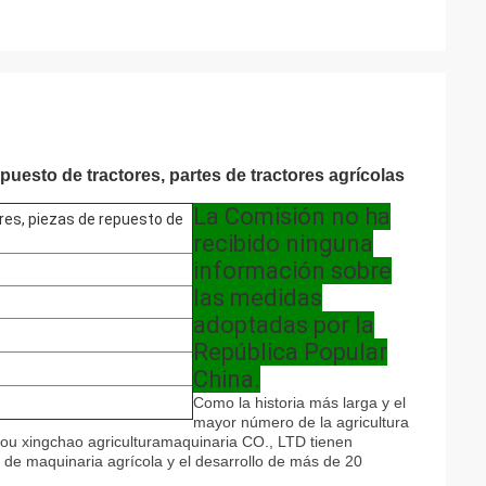
uesto de tractores, partes de tractores agrícolas
La Comisión no ha
es, piezas de repuesto de
recibido ninguna
información sobre
las medidas
adoptadas por la
República Popular
China.
Como la historia más larga y el
mayor número de la agricultura
ou xingchao agricultura
maquinaria CO., LTD tienen
 de maquinaria agrícola y el desarrollo de más de 20