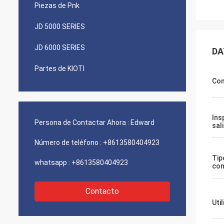
Piezas de Pnk
JD 5000 SERIES
JD 6000 SERIES
DA
Partes de KIOTI
Con
Ins
Persona de Contactar Ahora :
Edward
sal
Número de teléfono :
+8613580404923
Tip
whatsapp :
+8613580404923
com
Contacto
Uti