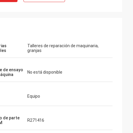
rias
Talleres de reparación de maquinaria,
bles
granjas
e de ensayo
No está disponible
máquina
Equipo
 de parte
R271416
EM