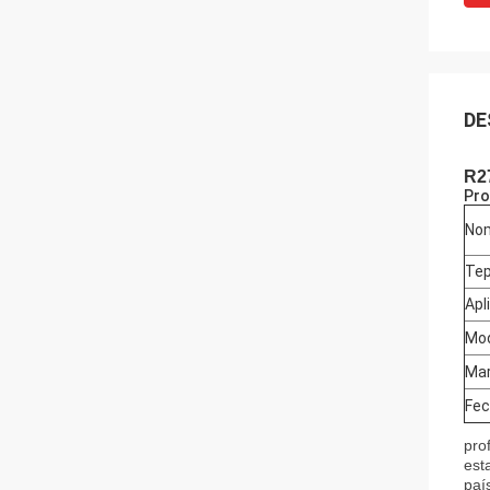
DE
R27
Pro
Nom
Tep
Apl
Mod
Mar
Fec
pro
est
paí