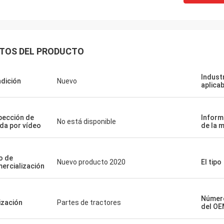
TOS DEL PRODUCTO
Indust
dición
Nuevo
aplica
pección de
Inform
No está disponible
ida por vídeo
de la 
o de
Nuevo producto 2020
El tipo
ercialización
Número
lización
Partes de tractores
del O