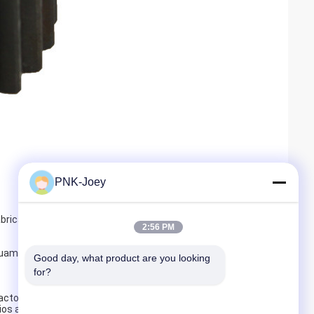
PNK-Joey
brica.
2:56 PM
nuamos actualizando los productos.
Good day, what product are you looking 
for?
actores, y hemos servido a clientes en más de 20 países de
s a largo plazo..