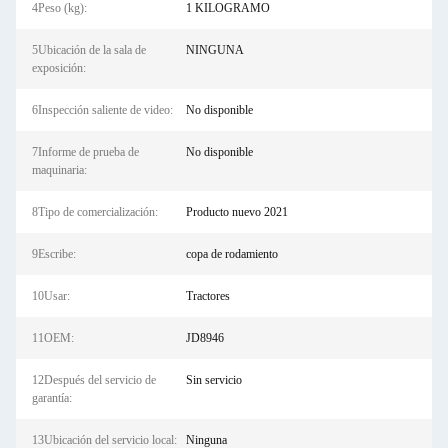
4Peso (kg):
1 KILOGRAMO
5Ubicación de la sala de
NINGUNA
exposición:
6Inspección saliente de video:
No disponible
7Informe de prueba de
No disponible
maquinaria:
8Tipo de comercialización:
Producto nuevo 2021
9Escribe:
copa de rodamiento
10Usar:
Tractores
11OEM:
JD8946
12Después del servicio de
Sin servicio
garantía:
13Ubicación del servicio local:
Ninguna