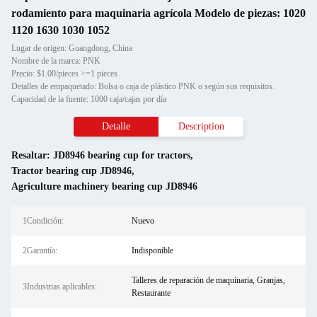
rodamiento para maquinaria agrícola Modelo de piezas: 1020
1120 1630 1030 1052
Lugar de origen: Guangdong, China
Nombre de la marca: PNK
Precio: $1.00/pieces >=1 pieces
Detalles de empaquetado: Bolsa o caja de plástico PNK o según sus requisitos.
Capacidad de la fuente: 1000 caja/cajas por día
Detalle
Description
Resaltar:
JD8946 bearing cup for tractors
,
Tractor bearing cup JD8946
,
Agriculture machinery bearing cup JD8946
1Condición:
Nuevo
2Garantía:
Indisponible
Talleres de reparación de maquinaria, Granjas,
3Industrias aplicables:
Restaurante