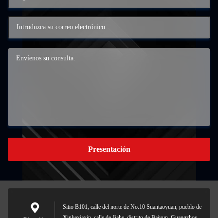
Presentación
Sitio B101, calle del norte de No.10 Suantaoyuan, pueblo de
Xinkexiaxin, calle de Jiahe, distrito de Baiyun, Guangzhou