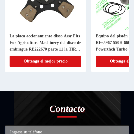
La placa accionamiento disco Assy Fits
Equipo del pistón d
For Agriculture Machinery del disco de
RE65967 550H 6603 
embrague RE222670 parte 11 la TIRA
Powerthch Turbo del 
de la pulgada 20
del cilindro del pistó
Obtenga el mejor precio
Obtenga el m
Contacto