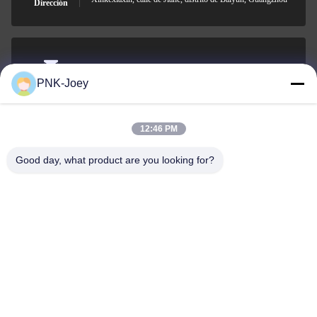
Dirección
xianzhihao@gzxingchao.info
PNK-Joey
El correo
electrónico
12:46 PM
Good day, what product are you looking for?
008613580404923
El teléfono.
Guangzhou Xingchao Agriculture Machinery
Co., Ltd.