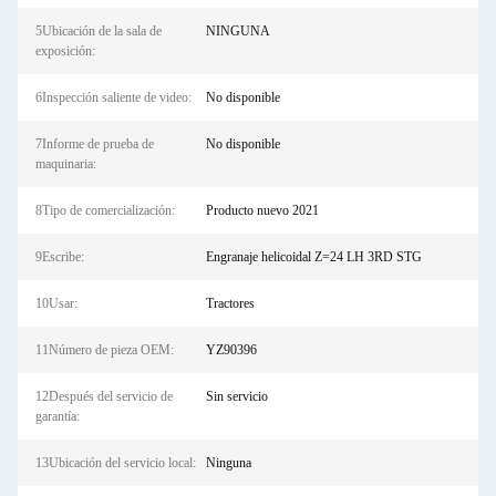
5Ubicación de la sala de
NINGUNA
exposición:
6Inspección saliente de video:
No disponible
7Informe de prueba de
No disponible
maquinaria:
8Tipo de comercialización:
Producto nuevo 2021
9Escribe:
Engranaje helicoidal Z=24 LH 3RD STG
10Usar:
Tractores
11Número de pieza OEM:
YZ90396
12Después del servicio de
Sin servicio
garantía:
13Ubicación del servicio local:
Ninguna