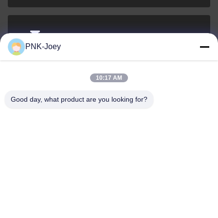
xianzhihao@gzxingchao.info
PNK-Joey
El correo
electrónico
10:17 AM
Good day, what product are you looking for?
008613580404923
El teléfono.
Guangzhou Xingchao Agriculture Machinery
Co., Ltd.