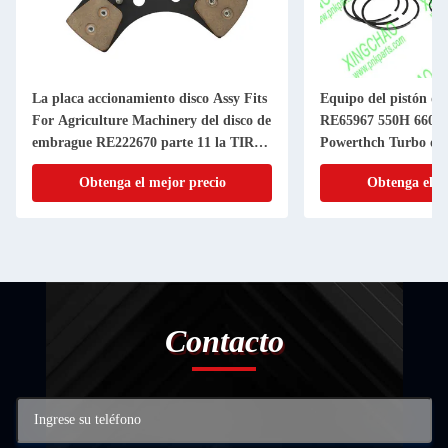
La placa accionamiento disco Assy Fits
Equipo del pistón d
For Agriculture Machinery del disco de
RE65967 550H 6603 
embrague RE222670 parte 11 la TIRA
Powerthch Turbo del 
de la pulgada 20
del cilindro del pistó
Obtenga el mejor precio
Obtenga el m
Contacto