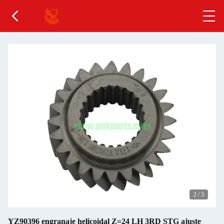
2
/
3
YZ90396 engranaje helicoidal Z=24 LH 3RD STG ajuste