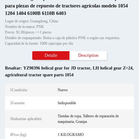
para piezas de repuesto de tractores agrícolas modelo 1054
1204 1404 6100B 6110B 6403
Lugar de origen: Guangdong, China
Nombre de la marca: PNK
Precio: $1.00/pieces >=1 pieces
Detalles de empaquetado: Bolsa o caja de plástico PNK o según sus requisitos.
Capacidad de la fuente: 1000 caja/cajas por día
Detalle
Description
Resaltar:
YZ90396 helical gear for JD tractor
,
LH helical gear Z=24
,
agricultural tractor spare parts 1054
1Condición:
Nuevo
2Garantía:
Indisponible
Tiendas de ropa, Talleres de reparación de
3Industrias aplicables:
maquinaria, Granjas
4Peso (kg):
1 KILOGRAMO