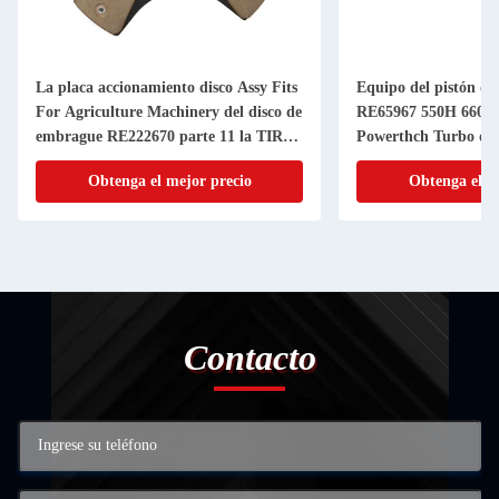
La placa accionamiento disco Assy Fits
Equipo del pistón d
For Agriculture Machinery del disco de
RE65967 550H 6603 
embrague RE222670 parte 11 la TIRA
Powerthch Turbo del 
de la pulgada 20
del cilindro del pistó
Obtenga el mejor precio
Obtenga el m
Contacto