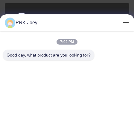
xianzhihao@gzxingchao.info
PNK-Joey
El correo
electrónico
7:02 PM
Good day, what product are you looking for?
008613580404923
El teléfono.
Guangzhou Xingchao Agriculture Machinery
Co., Ltd.