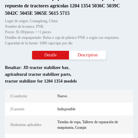
repuesto de tractores agrícolas 1204 1354 5036C 5039C
5042C 5045E 5065E 5615 5715
Lugar de origen: Guangdong, China
Nombre de la marca: PNK
Precio: $1.00/pieces >=1 pieces
Detalles de empaquetado: Bolsa o caja de plástico PNK o según sus requisitos.
Capacidad de la fuente: 1000 caja/cajas por día
Detalle
Description
Resaltar:
JD tractor stabilizer bar
,
agricultural tractor stabilizer parts
,
tractor stabilizer for 1204 1354 models
1Condición:
Nuevo
2Garantía:
Indisponible
Tiendas de ropa, Talleres de reparación de
3Industrias aplicables:
maquinaria, Granjas