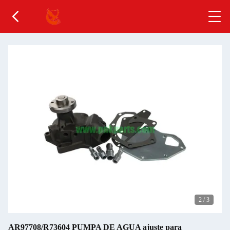
2
/
3
AR97708/R73604 PUMPA DE AGUA ajuste para