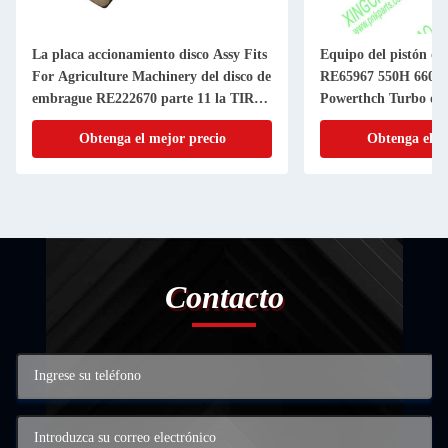
La placa accionamiento disco Assy Fits
Equipo del pistón d
For Agriculture Machinery del disco de
RE65967 550H 6603 
embrague RE222670 parte 11 la TIRA
Powerthch Turbo del 
de la pulgada 20
del cilindro del pistó
Obtenga el mejor precio
Obtenga el m
Contacto