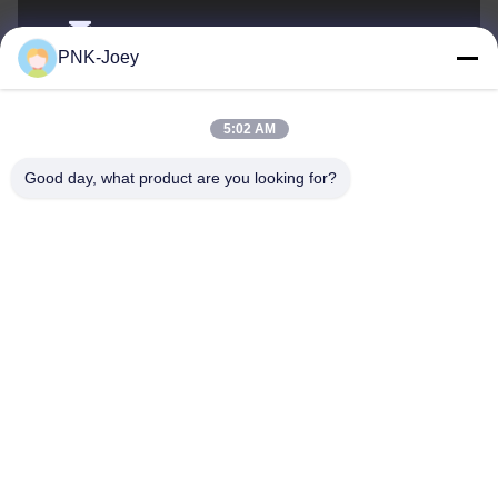
xianzhihao@gzxingchao.info
PNK-Joey
El correo
electrónico
5:02 AM
Good day, what product are you looking for?
008613580404923
El teléfono.
Guangzhou Xingchao Agriculture Machinery
Co., Ltd.