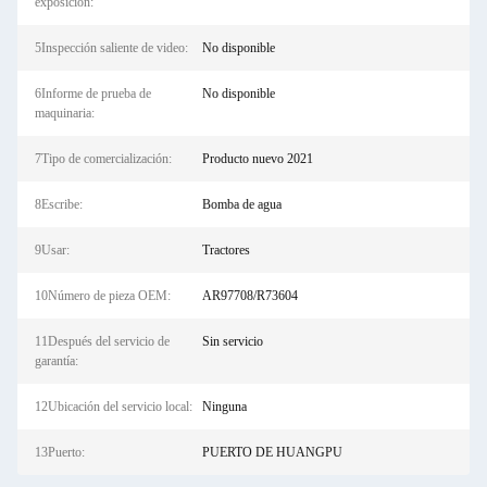
exposición:
5Inspección saliente de video:
No disponible
6Informe de prueba de
No disponible
maquinaria:
7Tipo de comercialización:
Producto nuevo 2021
8Escribe:
Bomba de agua
9Usar:
Tractores
10Número de pieza OEM:
AR97708/R73604
11Después del servicio de
Sin servicio
garantía:
12Ubicación del servicio local:
Ninguna
13Puerto:
PUERTO DE HUANGPU