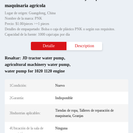
maquinaria agrícola
Lugar de origen: Guangdong, China
Nombre de la marca: PNK
Precio: $1.00/pieces >=1 pieces
Detalles de empaquetado: Bolsa o caja de plástico PNK o según sus requisitos.
Capacidad de la fuente: 1000 caja/cajas por día
Detalle
Description
Resaltar:
JD tractor water pump
,
agricultural machinery water pump
,
water pump for 1020 1120 engine
1Condición:
Nuevo
2Garantía:
Indisponible
Tiendas de ropa, Talleres de reparación de
3Industrias aplicables:
maquinaria, Granjas
4Ubicación de la sala de
Ninguna