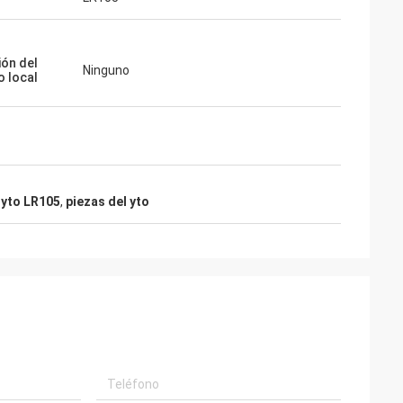
ión del
Ninguno
o local
 yto LR105
,
piezas del yto