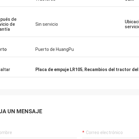
pués de
Ubicac
vicio de
Sin servicio
servici
antía
rto
Puerto de HuangPu
altar
Placa de empuje LR105
,
Recambios del tractor del
JA UN MENSAJE