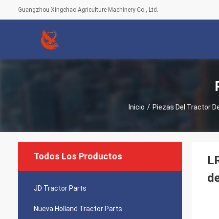
Guangzhou Xingchao Agriculture Machinery Co., Ltd.
Inicio
/
Piezas Del Tractor D
Todos Los Productos
LR
de
JD Tractor Parts
Nueva Holland Tractor Parts