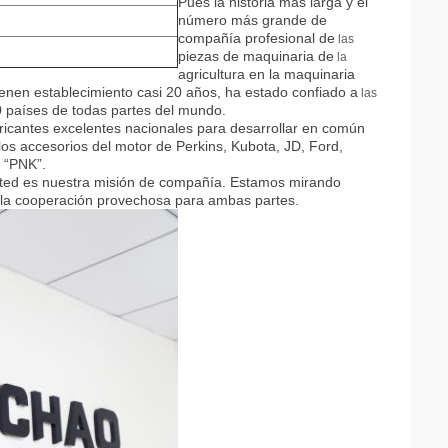
Pues la historia más larga y el
número más grande de
compañía
profesional
de
las
piezas de maquinaria de
la
agricultura
en la maquinaria
ienen establecimiento casi 20 años, ha estado confiado a
las
 países de todas partes del mundo.
ricantes excelentes
nacionales
para desarrollar en común
 los accesorios del motor de Perkins, Kubota, JD, Ford,
 “PNK”.
sted es nuestra
misión de
compañía
. Estamos mirando
 la cooperación provechosa para ambas partes.