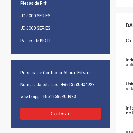
Piezas de Pnk
JD 5000 SERIES
DA
JD 6000 SERIES
Partes de KIOTI
Con
Ind
apl
Persona de Contactar Ahora :
Edward
Ubi
Número de teléfono :
+8613580404923
sal
whatsapp :
+8613580404923
Inf
de 
Contacto
us