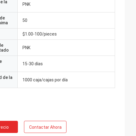
e la
PNK
 de
50
nima
$1.00-100/pieces
de
PNK
tado
e
15-30 días
 de la
1000 caja/cajas por día
recio
Contactar Ahora