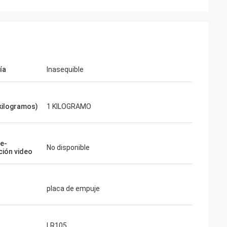
ía
Inasequible
kilogramos)
1 KILOGRAMO
te-
No disponible
ción video
placa de empuje
LR105