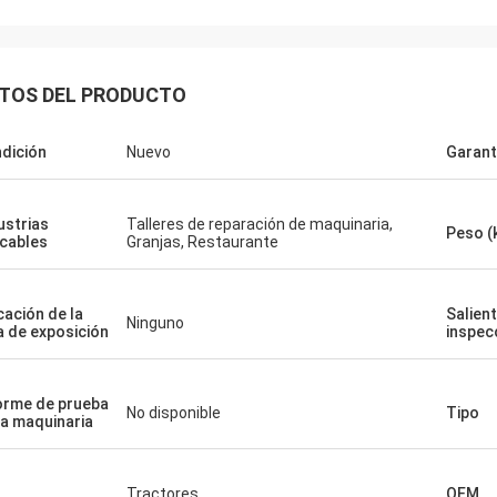
TOS DEL PRODUCTO
dición
Nuevo
Garant
ustrias
Talleres de reparación de maquinaria,
Peso (
icables
Granjas, Restaurante
cación de la
Salien
Ninguno
a de exposición
inspec
orme de prueba
No disponible
Tipo
la maquinaria
o
Tractores
OEM