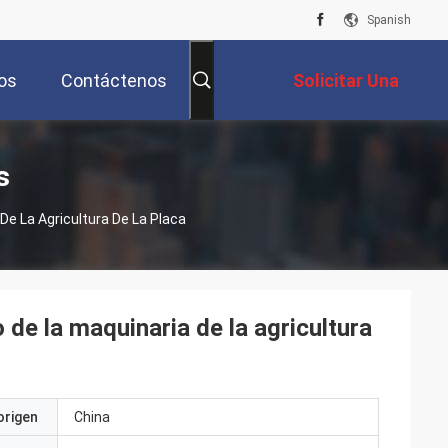
Spanish
os
Contáctenos
Solicitar Una
Cotización
s
e La Agricultura De La Placa
de la maquinaria de la agricultura
origen
China